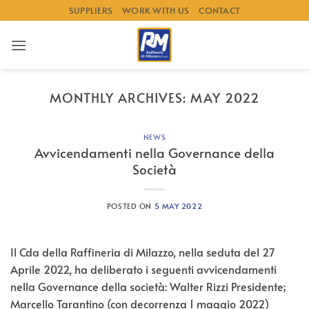
Skip
SUPPLIERS
WORK WITH US
CONTACT
to
content
MONTHLY ARCHIVES:
MAY 2022
NEWS
Avvicendamenti nella Governance della
Società
POSTED ON
5 MAY 2022
Il Cda della Raffineria di Milazzo, nella seduta del 27
Aprile 2022, ha deliberato i seguenti avvicendamenti
nella Governance della società: Walter Rizzi Presidente;
Marcello Tarantino (con decorrenza 1 maggio 2022)